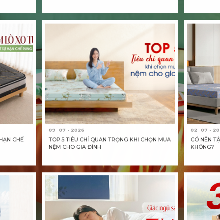
09
07 - 2026
02
07 - 2
 HẠN CHẾ
TOP 5 TIÊU CHÍ QUAN TRỌNG KHI CHỌN MUA
CÓ NÊN TẬ
NỆM CHO GIA ĐÌNH
KHÔNG?