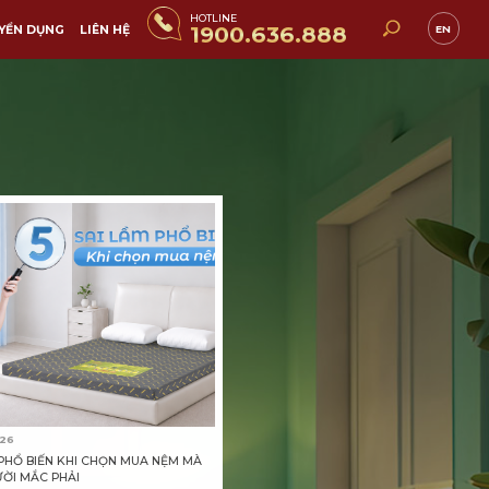
HOTLINE
1900.636.888
EN
YỂN DỤNG
LIÊN HỆ
026
 PHỔ BIẾN KHI CHỌN MUA NỆM MÀ
ỜI MẮC PHẢI