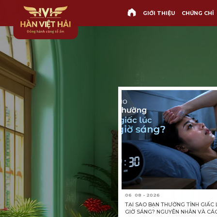
GIỚI THIỆU
CHỨNG CHỈ
06
08 - 2026
TẠI SAO BẠN THƯỜNG TỈNH GIẤC L
GIỜ SÁNG? NGUYÊN NHÂN VÀ CÁ