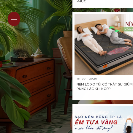
PHỤC
01
16
07 - 2026
NỆM LÒ XO TÚI CÓ THẬT SỰ GIÚP
RUNG LẮC KHI NGỦ?