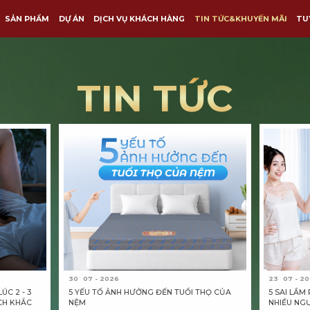
SẢN PHẨM
DỰ ÁN
DỊCH VỤ KHÁCH HÀNG
TU
TIN TỨC
30
07 - 2026
23
07 - 2
ÚC 2 - 3
5 YẾU TỐ ẢNH HƯỞNG ĐẾN TUỔI THỌ CỦA
5 SAI LẦM
CH KHẮC
NỆM
NHIỀU NGƯ