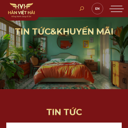
EN
TIN TỨC&KHUYẾN MÃI
TIN TỨC